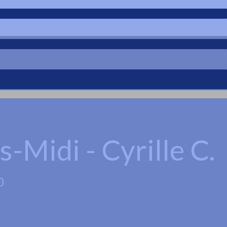
Midi - Cyrille C.
0