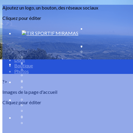
Exporter les lignes sélectionnées
Ajoutez un logo, un bouton, des réseaux sociaux
Exporter toutes les colonnes
Exporter uniquement les colonnes affichées
Cliquez pour éditer
Menu
<
>
Evènements
Dons
Boutique
Photos
?>
Images de la page d'accueil
Cliquez pour éditer