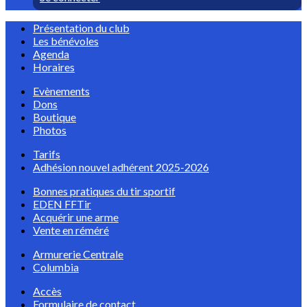
Présentation du club
Les bénévoles
Agenda
Horaires
Evènements
Dons
Boutique
Photos
Tarifs
Adhésion nouvel adhérent 2025-2026
Bonnes pratiques du tir sportif
EDEN FFTir
Acquérir une arme
Vente en réméré
Armurerie Centrale
Columbia
Accès
Formulaire de contact