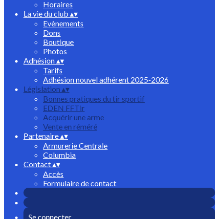
Horaires
La vie du club
▴
▾
Evènements
Dons
Boutique
Photos
Adhésion
▴
▾
Tarifs
Adhésion nouvel adhérent 2025-2026
Législation
▴
▾
Bonnes pratiques du tir sportif
EDEN FFTir
Acquérir une arme
Vente en réméré
Partenaire
▴
▾
Armurerie Centrale
Columbia
Contact
▴
▾
Accès
Formulaire de contact
Se connecter