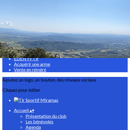
Exporter les lignes sélectionnées
Exporter toutes les colonnes
Exporter uniquement les colonnes affichées
Menu
<
>
Bonnes pratiques du tir sportif
EDEN FFTir
Acquérir une arme
Vente en réméré
Ajoutez un logo, un bouton, des réseaux sociaux
Cliquez pour éditer
Accueil
▴
▾
Présentation du club
Les bénévoles
Agenda