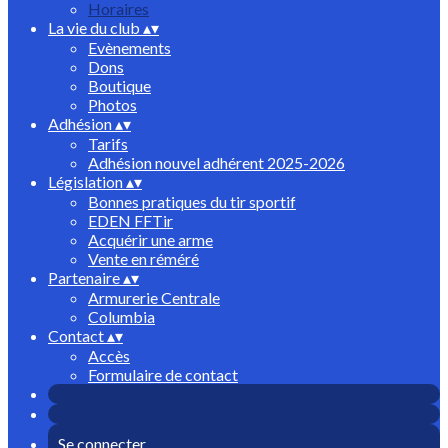
Horaires
La vie du club
▴
▾
Evènements
Dons
Boutique
Photos
Adhésion
▴
▾
Tarifs
Adhésion nouvel adhérent 2025-2026
Législation
▴
▾
Bonnes pratiques du tir sportif
EDEN FFTir
Acquérir une arme
Vente en réméré
Partenaire
▴
▾
Armurerie Centrale
Columbia
Contact
▴
▾
Accès
Formulaire de contact
Se connecter