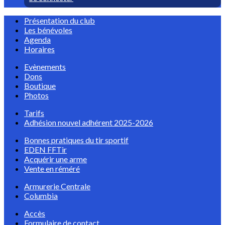
Présentation du club
Les bénévoles
Agenda
Horaires
Evènements
Dons
Boutique
Photos
Tarifs
Adhésion nouvel adhérent 2025-2026
Bonnes pratiques du tir sportif
EDEN FFTir
Acquérir une arme
Vente en réméré
Armurerie Centrale
Columbia
Accès
Formulaire de contact