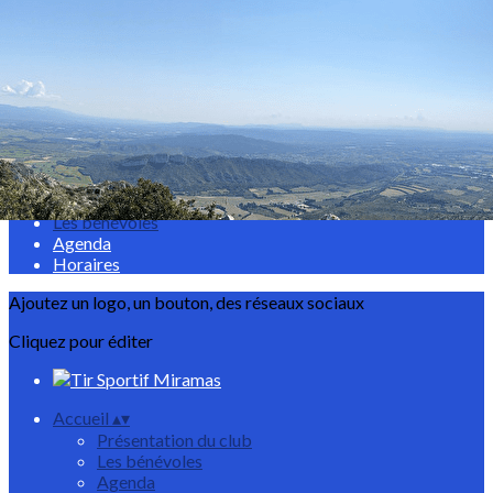
Exporter les lignes sélectionnées
Exporter toutes les colonnes
Exporter uniquement les colonnes affichées
Menu
<
>
Présentation du club
Les bénévoles
Agenda
Horaires
Ajoutez un logo, un bouton, des réseaux sociaux
Cliquez pour éditer
Accueil
▴
▾
Présentation du club
Les bénévoles
Agenda