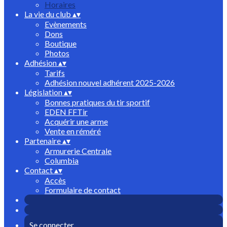
Horaires
La vie du club
▴
▾
Evènements
Dons
Boutique
Photos
Adhésion
▴
▾
Tarifs
Adhésion nouvel adhérent 2025-2026
Législation
▴
▾
Bonnes pratiques du tir sportif
EDEN FFTir
Acquérir une arme
Vente en réméré
Partenaire
▴
▾
Armurerie Centrale
Columbia
Contact
▴
▾
Accès
Formulaire de contact
Se connecter