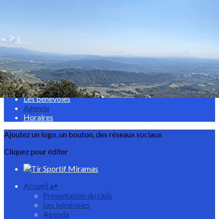
Exporter les lignes sélectionnées
Exporter toutes les colonnes
Exporter uniquement les colonnes affichées
Menu
<
>
Présentation du club
Les bénévoles
Agenda
Horaires
Ajoutez un logo, un bouton, des réseaux sociaux
Cliquez pour éditer
Accueil
▴
▾
Présentation du club
Les bénévoles
Agenda