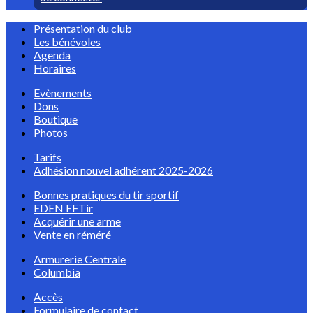
Présentation du club
Les bénévoles
Agenda
Horaires
Evènements
Dons
Boutique
Photos
Tarifs
Adhésion nouvel adhérent 2025-2026
Bonnes pratiques du tir sportif
EDEN FFTir
Acquérir une arme
Vente en réméré
Armurerie Centrale
Columbia
Accès
Formulaire de contact