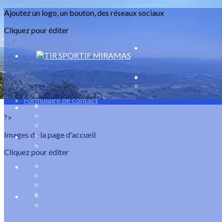
Exporter les lignes sélectionnées
Ajoutez un logo, un bouton, des réseaux sociaux
Exporter toutes les colonnes
Exporter uniquement les colonnes affichées
Cliquez pour éditer
Menu
<
>
Accès
Formulaire de contact
?>
Images de la page d'accueil
Cliquez pour éditer