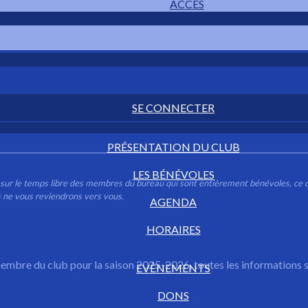
ACCÈS
FORMULAIRE DE CONTACT
Contactez-nous
SE CONNECTER
PRÉSENTATION DU CLUB
LES BÉNÉVOLES
s sur le temps libre des membres du bureau qui sont entièrement bénévoles, ce
 ne vous reviendrons vers vous.
AGENDA
HORAIRES
membre du club pour la saison 2025-2026, toutes les informations s
EVÈNEMENTS
DONS