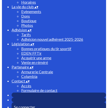
Horaires
La vie du club
▴
▾
Evènements
Dons
Boutique
Photos
Adhésion
▴
▾
Tarifs
Adhésion nouvel adhérent 2025-2026
Législation
▴
▾
Bonnes pratiques du tir sportif
EDEN FFTir
Acquérir une arme
Vente en réméré
Partenaire
▴
▾
Armurerie Centrale
Columbia
Contact
▴
▾
Accès
Formulaire de contact
Se connecter