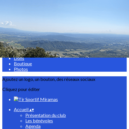
Exporter les lignes sélectionnées
Exporter toutes les colonnes
Exporter uniquement les colonnes affichées
Menu
<
>
Evènements
Dons
Boutique
Photos
Ajoutez un logo, un bouton, des réseaux sociaux
Cliquez pour éditer
Accueil
▴
▾
Présentation du club
Les bénévoles
Agenda