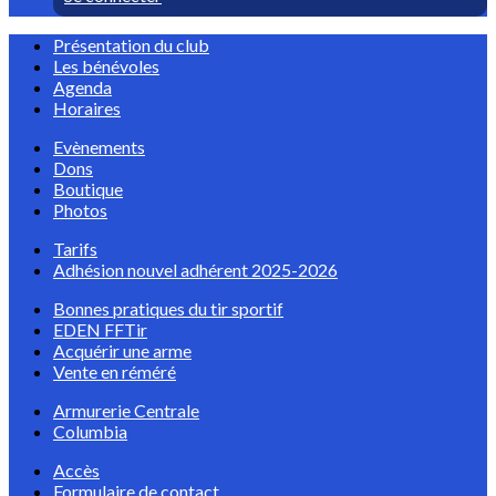
Présentation du club
Les bénévoles
Agenda
Horaires
Evènements
Dons
Boutique
Photos
Tarifs
Adhésion nouvel adhérent 2025-2026
Bonnes pratiques du tir sportif
EDEN FFTir
Acquérir une arme
Vente en réméré
Armurerie Centrale
Columbia
Accès
Formulaire de contact