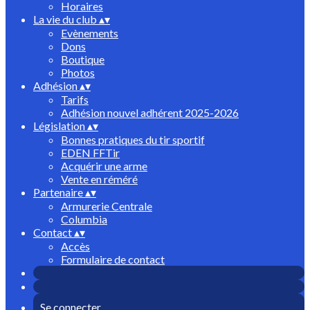
Horaires
La vie du club
▴
▾
Evènements
Dons
Boutique
Photos
Adhésion
▴
▾
Tarifs
Adhésion nouvel adhérent 2025-2026
Législation
▴
▾
Bonnes pratiques du tir sportif
EDEN FFTir
Acquérir une arme
Vente en réméré
Partenaire
▴
▾
Armurerie Centrale
Columbia
Contact
▴
▾
Accès
Formulaire de contact
Se connecter