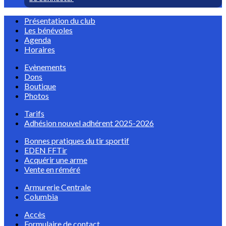
Présentation du club
Les bénévoles
Agenda
Horaires
Evènements
Dons
Boutique
Photos
Tarifs
Adhésion nouvel adhérent 2025-2026
Bonnes pratiques du tir sportif
EDEN FFTir
Acquérir une arme
Vente en réméré
Armurerie Centrale
Columbia
Accès
Formulaire de contact