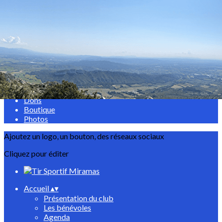
Exporter les lignes sélectionnées
Exporter toutes les colonnes
Exporter uniquement les colonnes affichées
Menu
<
>
Evènements
Dons
Boutique
Photos
Ajoutez un logo, un bouton, des réseaux sociaux
Cliquez pour éditer
Accueil
▴
▾
Présentation du club
Les bénévoles
Agenda