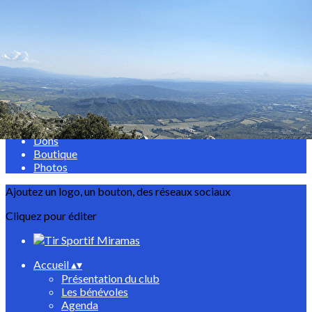
Exporter les lignes sélectionnées
Exporter toutes les colonnes
Exporter uniquement les colonnes affichées
Menu
<
>
Evènements
Dons
Boutique
Photos
Ajoutez un logo, un bouton, des réseaux sociaux
Cliquez pour éditer
Accueil
▴
▾
Présentation du club
Les bénévoles
Agenda