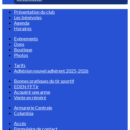
Présentation du club
Les bénévoles
Agenda
Horaires
Evènements
Dons
Boutique
Photos
Tarifs
Adhésion nouvel adhérent 2025-2026
Bonnes pratiques du tir sportif
EDEN FFTir
Acquérir une arme
Vente en réméré
Armurerie Centrale
Columbia
Accès
Formulaire de contact