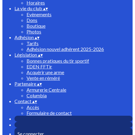
Horaires
La vie du club
▴
▾
Evènements
Dons
Boutique
Photos
Adhésion
▴
▾
Tarifs
Adhésion nouvel adhérent 2025-2026
Législation
▴
▾
Bonnes pratiques du tir sportif
EDEN FFTir
Acquérir une arme
Vente en réméré
Partenaire
▴
▾
Armurerie Centrale
Columbia
Contact
▴
▾
Accès
Formulaire de contact
Se connecter