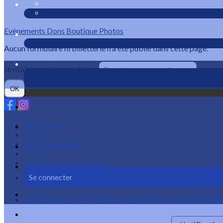
Evènements
Dons
Boutique
Photos
Aucun formulaire ni billetterie n'a été publié dans cette page.
Je m'abonne à la newsletter
OK
Plan du site
Licences
Mentions légales
CGUV
Paramétrer vos cookies
Se connecter
Propulsé par AssoConnect, le logiciel des associations Spo