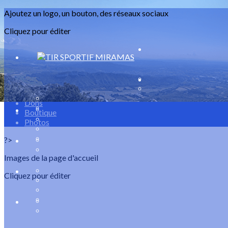
Exporter les lignes sélectionnées
Ajoutez un logo, un bouton, des réseaux sociaux
Exporter toutes les colonnes
Exporter uniquement les colonnes affichées
Cliquez pour éditer
Menu
<
>
Evènements
Dons
Boutique
Photos
?>
Images de la page d'accueil
Cliquez pour éditer